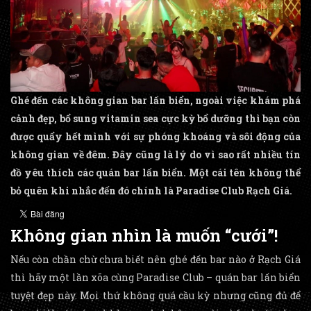
Ghé đến các không gian bar lấn biển, ngoài việc khám phá
cảnh đẹp, bổ sung vitamin sea cực kỳ bổ dưỡng thì bạn còn
được quẩy hết mình với sự phóng khoáng và sôi động của
không gian về đêm. Đây cũng là lý do vì sao rất nhiều tín
đồ yêu thích các quán bar lấn biển. Một cái tên không thể
bỏ quên khi nhắc đến đó chính là Paradise Club Rạch Giá.
Không gian nhìn là muốn “cưới”!
Nếu còn chần chừ chưa biết nên ghé đến bar nào ở Rạch Giá
thì hãy một lần xõa cùng Paradise Club – quán bar lấn biển
tuyệt đẹp này. Mọi thứ không quá cầu kỳ nhưng cũng đủ để