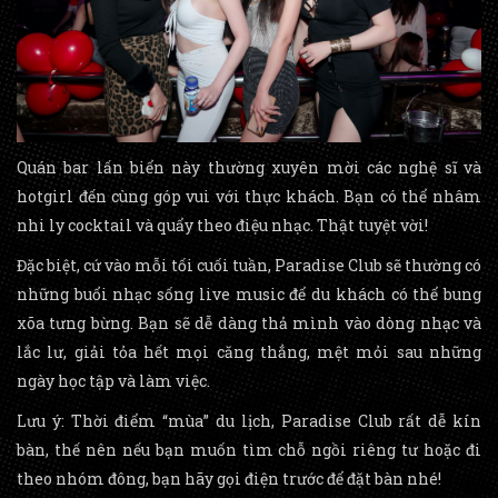
Quán bar lấn biển này thường xuyên mời các nghệ sĩ và
hotgirl đến cùng góp vui với thực khách. Bạn có thể nhâm
nhi ly cocktail và quẩy theo điệu nhạc. Thật tuyệt vời!
Đặc biệt, cứ vào mỗi tối cuối tuần, Paradise Club sẽ thường có
những buổi nhạc sống live music để du khách có thể bung
xõa tưng bừng. Bạn sẽ dễ dàng thả mình vào dòng nhạc và
lắc lư, giải tỏa hết mọi căng thẳng, mệt mỏi sau những
ngày học tập và làm việc.
Lưu ý: Thời điểm “mùa” du lịch, Paradise Club rất dễ kín
bàn, thế nên nếu bạn muốn tìm chỗ ngồi riêng tư hoặc đi
theo nhóm đông, bạn hãy gọi điện trước để đặt bàn nhé!