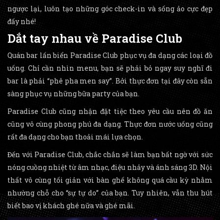
ngược lại, luôn tạo những góc check-in và sống ảo cực đẹp
đấy nhé!
Dắt tay nhau về Paradise Club
Quán bar lấn biển Paradise Club phục vụ đa dạng các loại đồ
uống. Chỉ cần nhìn menu, bạn sẽ phải bỏ ngay suy nghĩ đi
bar là phải “phê pha men say”. Bởi thực đơn tại đây còn sẵn
sàng phục vụ những bữa party của bạn.
Paradise Club cũng nhận đặt tiệc theo yêu cầu nên đồ ăn
cũng vô cùng phong phú đa dạng. Thực đơn nước uống cũng
rất đa dạng cho bạn thoải mái lựa chọn.
Đến với Paradise Club, chắc chắn sẽ làm bạn bất ngờ với sức
nóng cuồng nhiệt từ âm nhạc, điệu nhảy và ánh sáng 3D. Nội
thất vô cùng tối giản với bàn ghế không quá cầu kỳ nhằm
nhường chỗ cho “sự tự do” của bạn. Tuy nhiên, vẫn thu hút
biết bao vị khách ghé nữa và ghé mãi.