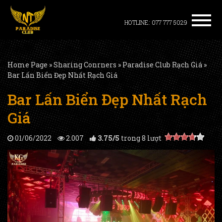
HOTLINE: 077 777 5029
Home Page
»
Sharing Conrners
»
Paradise Club Rạch Giá
»
Bar Lấn Biển Đẹp Nhất Rạch Giá
Bar Lấn Biển Đẹp Nhất Rạch
Giá
01/06/2022
2.007
3.75
/
5
trong
8
lượt