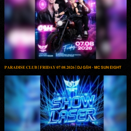
𝐏𝐀𝐑𝐀𝐃𝐈𝐒𝐄 𝐂𝐋𝐔𝐁 | 𝐅𝐑𝐈𝐃𝐀𝐘 𝟎𝟕.𝟎𝟖.𝟐𝟎𝟐𝟔 | 𝗗𝗝 𝗚&𝗛 - 𝗠𝗖 𝗦𝗨𝗡 𝗘𝗜𝗚𝗛𝗧