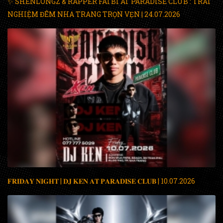
✨ SHENLONGZ & RAPPER FATBI AT PARADISE CLUB : TRẢI
NGHIỆM ĐÊM NHA TRANG TRỌN VẸN | 24.07.2026
𝐅𝐑𝐈𝐃𝐀𝐘 𝐍𝐈𝐆𝐇𝐓 | 𝐃𝐉 𝐊𝐄𝐍 𝐀𝐓 𝐏𝐀𝐑𝐀𝐃𝐈𝐒𝐄 𝐂𝐋𝐔𝐁 | 10.07.2026