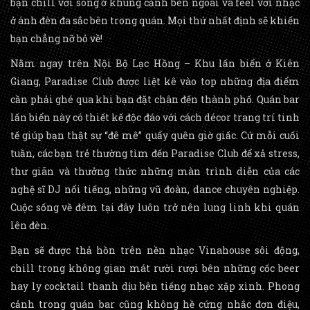
bạn chill với sóng ở khung cảnh bên ngoài và feel với nhạc
ở ánh đèn đa sắc bên trong quán. Mọi thứ nhất định sẽ khiến
bạn chẳng nỡ bỏ về!
Nằm ngay trên Nội Bộ Lạc Hồng – Khu lấn biển ở Kiên
Giang, Paradise Club được liệt kê vào top những địa điểm
cần phải ghé qua khi bạn đặt chân đến thành phố. Quán bar
lấn biển này có thiết kế độc đáo với cách décor trang trí tinh
tế giúp bạn thật sự “đê mê” quẩy quên giờ giấc. Cứ mỗi cuối
tuần, các bạn trẻ thường tìm đến Paradise Club để xả stress,
thư giãn và thưởng thức những màn trình diễn của các
nghệ sĩ DJ nổi tiếng, những vũ đoàn, dance chuyên nghiệp.
Cuộc sống về đêm tại đây luôn trở nên lung linh khi quán
lên đèn.
Bạn sẽ được thả hồn trên nền nhạc Vinahouse sôi động,
chill trong không gian mát rười rượi bên những cốc beer
hay ly cocktail thanh dịu bên tiếng nhạc xập xình. Phong
cảnh trong quán bar cũng không hề cứng nhắc đơn điệu,