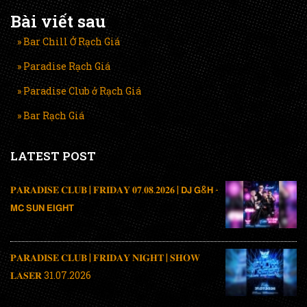
Bài viết sau
» Bar Chill Ở Rạch Giá
» Paradise Rạch Giá
» Paradise Club ở Rạch Giá
» Bar Rạch Giá
LATEST POST
𝐏𝐀𝐑𝐀𝐃𝐈𝐒𝐄 𝐂𝐋𝐔𝐁 | 𝐅𝐑𝐈𝐃𝐀𝐘 𝟎𝟕.𝟎𝟖.𝟐𝟎𝟐𝟔 | 𝗗𝗝 𝗚&𝗛 -
𝗠𝗖 𝗦𝗨𝗡 𝗘𝗜𝗚𝗛𝗧
𝐏𝐀𝐑𝐀𝐃𝐈𝐒𝐄 𝐂𝐋𝐔𝐁 | 𝐅𝐑𝐈𝐃𝐀𝐘 𝐍𝐈𝐆𝐇𝐓 | 𝐒𝐇𝐎𝐖
𝐋𝐀𝐒𝐄𝐑 31.07.2026