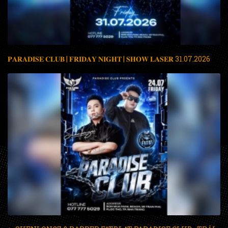
𝐏𝐀𝐑𝐀𝐃𝐈𝐒𝐄 𝐂𝐋𝐔𝐁 | 𝐅𝐑𝐈𝐃𝐀𝐘 𝐍𝐈𝐆𝐇𝐓 | 𝐒𝐇𝐎𝐖 𝐋𝐀𝐒𝐄𝐑 31.07.2026