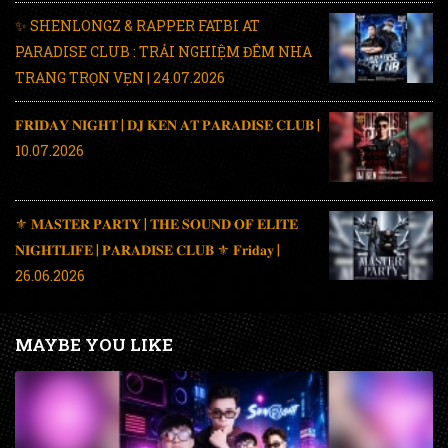
✨ SHENLONGZ & RAPPER FATBI AT
PARADISE CLUB : TRẢI NGHIỆM ĐÊM NHA
TRANG TRỌN VẸN | 24.07.2026
𝐅𝐑𝐈𝐃𝐀𝐘 𝐍𝐈𝐆𝐇𝐓 | 𝐃𝐉 𝐊𝐄𝐍 𝐀𝐓 𝐏𝐀𝐑𝐀𝐃𝐈𝐒𝐄 𝐂𝐋𝐔𝐁 |
10.07.2026
⚜️ 𝐌𝐀𝐒𝐓𝐄𝐑 𝐏𝐀𝐑𝐓𝐘 | 𝐓𝐇𝐄 𝐒𝐎𝐔𝐍𝐃 𝐎𝐅 𝐄𝐋𝐈𝐓𝐄
𝐍𝐈𝐆𝐇𝐓𝐋𝐈𝐅𝐄 | 𝐏𝐀𝐑𝐀𝐃𝐈𝐒𝐄 𝐂𝐋𝐔𝐁 ⚜️ 𝐅𝐫𝐢𝐝𝐚𝐲 |
26.06.2026
MAYBE YOU LIKE