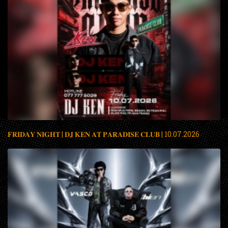
𝐅𝐑𝐈𝐃𝐀𝐘 𝐍𝐈𝐆𝐇𝐓 | 𝐃𝐉 𝐊𝐄𝐍 𝐀𝐓 𝐏𝐀𝐑𝐀𝐃𝐈𝐒𝐄 𝐂𝐋𝐔𝐁 | 10.07.2026