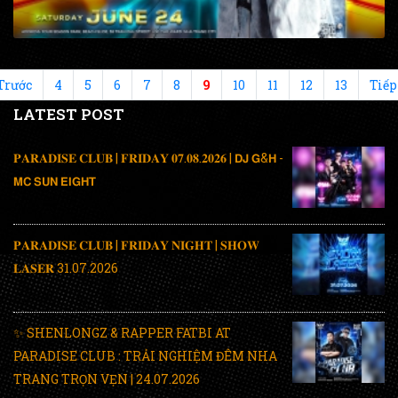
Trước
4
5
6
7
8
9
10
11
12
13
Tiếp
LATEST POST
𝐏𝐀𝐑𝐀𝐃𝐈𝐒𝐄 𝐂𝐋𝐔𝐁 | 𝐅𝐑𝐈𝐃𝐀𝐘 𝟎𝟕.𝟎𝟖.𝟐𝟎𝟐𝟔 | 𝗗𝗝 𝗚&𝗛 -
𝗠𝗖 𝗦𝗨𝗡 𝗘𝗜𝗚𝗛𝗧
𝐏𝐀𝐑𝐀𝐃𝐈𝐒𝐄 𝐂𝐋𝐔𝐁 | 𝐅𝐑𝐈𝐃𝐀𝐘 𝐍𝐈𝐆𝐇𝐓 | 𝐒𝐇𝐎𝐖
𝐋𝐀𝐒𝐄𝐑 31.07.2026
✨ SHENLONGZ & RAPPER FATBI AT
PARADISE CLUB : TRẢI NGHIỆM ĐÊM NHA
TRANG TRỌN VẸN | 24.07.2026