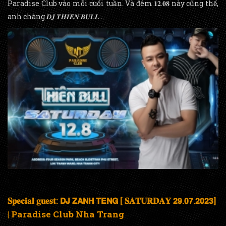
Paradise Club vào mỗi cuối tuần. Và đêm 𝟏𝟐.𝟎𝟖 này cũng thế,
anh chàng 𝑫𝑱 𝑻𝑯𝑰𝑬̂𝑵 𝑩𝑼𝑳𝑳...
𝐒𝐩𝐞𝐜𝐢𝐚𝐥 𝐠𝐮𝐞𝐬𝐭: 𝗗𝗝 𝗭𝗔𝗡𝗛 𝗧𝗘𝗡𝗚 [ 𝐒𝐀𝐓𝐔𝐑𝐃𝐀𝐘 𝟮𝟵.𝟬𝟳.𝟮𝟬𝟮𝟯]
| Paradise Club Nha Trang