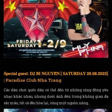
𝐒𝐩𝐞𝐜𝐢𝐚𝐥 𝐠𝐮𝐞𝐬𝐭: 𝐃𝐉 𝐁𝐈 𝐍𝐆𝐔𝐘𝐄̂̃𝐍 [ 𝐒𝐀𝐓𝐔𝐑𝐃𝐀𝐘 𝟮𝟲.𝟬𝟴.𝟮𝟬𝟮𝟯]
| Paradise Club Nha Trang
Các dân chơi quốc dân có thể đến từ những cộng đồng yêu
nhạc khác nhau, nhưng dưới ánh đèn trong không gian đa
sắc màu, tất cả đều hòa lại, cùng một nguồn năng...