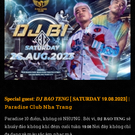
𝐒𝐩𝐞𝐜𝐢𝐚𝐥 𝐠𝐮𝐞𝐬𝐭: 𝑫𝑱 𝑩𝑨̉𝑶 𝑻𝑬𝑵𝑮 [ 𝐒𝐀𝐓𝐔𝐑𝐃𝐀𝐘 𝟭𝟵.𝟬𝟴.𝟮𝟬𝟮𝟯] |
Paradise Club Nha Trang
Paradise 10 điểm, không có NHƯNG . Bởi vì, 𝐃𝐉 𝐁𝐀̉𝐎 𝐓𝐄𝐍𝐆 sẽ
khuấy đảo không khí đêm cuối tuần 𝟭𝟵.𝟬𝟴 Nơi đây không chỉ
đa dạng về màu sắc âm nhạc mà...