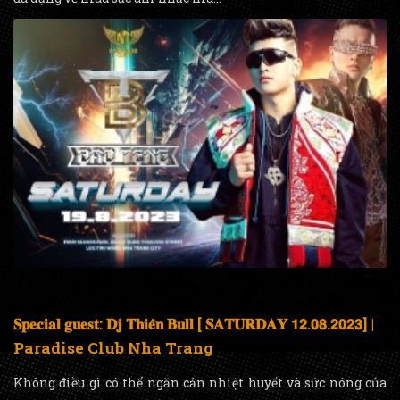
𝐒𝐩𝐞𝐜𝐢𝐚𝐥 𝐠𝐮𝐞𝐬𝐭: 𝐃𝐣 𝐓𝐡𝐢𝐞̂𝐧 𝐁𝐮𝐥𝐥 [ 𝐒𝐀𝐓𝐔𝐑𝐃𝐀𝐘 𝟭𝟮.𝟬𝟴.𝟮𝟬𝟮𝟯] |
Paradise Club Nha Trang
Không điều gì có thể ngăn cản nhiệt huyết và sức nóng của