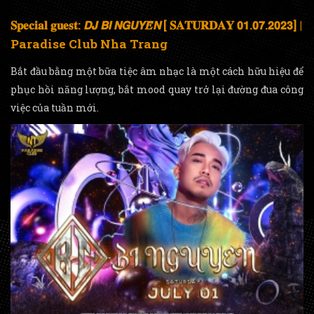
𝐒𝐩𝐞𝐜𝐢𝐚𝐥 𝐠𝐮𝐞𝐬𝐭: 𝘿𝙅 𝘽𝙄 𝙉𝙂𝙐𝙔𝑬̂̃𝙉 [ 𝐒𝐀𝐓𝐔𝐑𝐃𝐀𝐘 𝟬𝟭.𝟬𝟳.𝟮𝟬𝟮𝟯] |
Paradise Club Nha Trang
Bắt đầu bằng một bữa tiệc âm nhạc là một cách hữu hiệu để
phục hồi năng lượng, bắt mood quay trở lại đường đua công
việc của tuần mới.