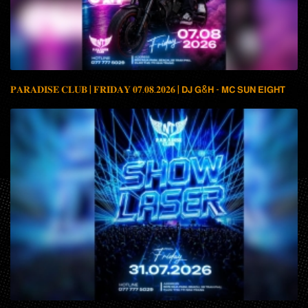
𝐏𝐀𝐑𝐀𝐃𝐈𝐒𝐄 𝐂𝐋𝐔𝐁 | 𝐅𝐑𝐈𝐃𝐀𝐘 𝟎𝟕.𝟎𝟖.𝟐𝟎𝟐𝟔 | 𝗗𝗝 𝗚&𝗛 - 𝗠𝗖 𝗦𝗨𝗡 𝗘𝗜𝗚𝗛𝗧