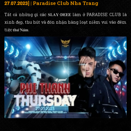
𝟮𝟳.𝟬𝟳.𝟮𝟬𝟮𝟯] | Paradise Club Nha Trang
Tất cả những gì các 𝐒𝐋𝐀𝐘-𝐃𝐄𝐄𝐄 làm ở PARADISE CLUB là
xinh đẹp, thu hút và đón nhận hàng loạt niềm vui vào đêm
tiệc 𝐭𝐡𝐮̛́ 𝐍𝐚̆𝐦.