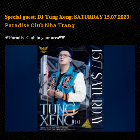
𝐒𝐩𝐞𝐜𝐢𝐚𝐥 𝐠𝐮𝐞𝐬𝐭: 𝐃𝐉 𝐓ù𝐧𝐠 𝐗è𝐧𝐠; 𝐒𝐀𝐓𝐔𝐑𝐃𝐀𝐘 𝟏𝟓.𝟬𝟳.𝟮𝟬𝟮𝟯 |
Paradise Club Nha Trang
💗𝐏𝐚𝐫𝐚𝐝𝐢𝐬𝐞 𝐂𝐥𝐮𝐛 𝐢𝐧 𝐲𝐨𝐮𝐫 𝐚𝐫𝐞𝐚!!🖤