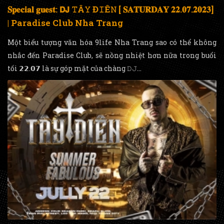
𝐒𝐩𝐞𝐜𝐢𝐚𝐥 𝐠𝐮𝐞𝐬𝐭: 𝗗𝗝 𝚃Â𝚈 Đ𝙸Ê𝙽 [ 𝐒𝐀𝐓𝐔𝐑𝐃𝐀𝐘 𝟐𝟐.𝟎𝟕.𝟐𝟎𝟐𝟑]
| Paradise Club Nha Trang
Một biểu tượng văn hóa 9life Nha Trang sao có thể không
nhắc đến Paradise Club, sẽ nồng nhiệt hơn nữa trong buổi
tối 𝟮𝟮.𝟬𝟳 là sự góp mặt của chàng 𝙳𝙹...