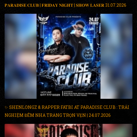
𝐏𝐀𝐑𝐀𝐃𝐈𝐒𝐄 𝐂𝐋𝐔𝐁 | 𝐅𝐑𝐈𝐃𝐀𝐘 𝐍𝐈𝐆𝐇𝐓 | 𝐒𝐇𝐎𝐖 𝐋𝐀𝐒𝐄𝐑 31.07.2026
✨ SHENLONGZ & RAPPER FATBI AT PARADISE CLUB : TRẢI
NGHIỆM ĐÊM NHA TRANG TRỌN VẸN | 24.07.2026