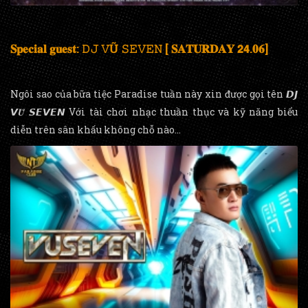
𝐒𝐩𝐞𝐜𝐢𝐚𝐥 𝐠𝐮𝐞𝐬𝐭: 𝙳𝙹 𝚅Ũ 𝚂𝙴𝚅𝙴𝙽 [ 𝐒𝐀𝐓𝐔𝐑𝐃𝐀𝐘 𝟮𝟰.𝟎𝟔]
Ngôi sao của bữa tiệc Paradise tuần này xin được gọi tên 𝘿𝙅
𝙑𝑼̃ 𝙎𝙀𝙑𝙀𝙉 Với tài chơi nhạc thuần thục và kỹ năng biểu
diễn trên sân khấu không chỗ nào...