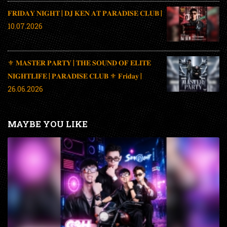
𝐅𝐑𝐈𝐃𝐀𝐘 𝐍𝐈𝐆𝐇𝐓 | 𝐃𝐉 𝐊𝐄𝐍 𝐀𝐓 𝐏𝐀𝐑𝐀𝐃𝐈𝐒𝐄 𝐂𝐋𝐔𝐁 |
10.07.2026
⚜️ 𝐌𝐀𝐒𝐓𝐄𝐑 𝐏𝐀𝐑𝐓𝐘 | 𝐓𝐇𝐄 𝐒𝐎𝐔𝐍𝐃 𝐎𝐅 𝐄𝐋𝐈𝐓𝐄
𝐍𝐈𝐆𝐇𝐓𝐋𝐈𝐅𝐄 | 𝐏𝐀𝐑𝐀𝐃𝐈𝐒𝐄 𝐂𝐋𝐔𝐁 ⚜️ 𝐅𝐫𝐢𝐝𝐚𝐲 |
26.06.2026
MAYBE YOU LIKE