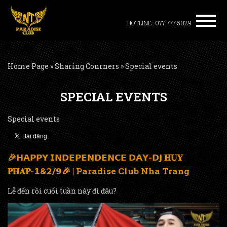
HOTLINE: 077 777 5029
Home Page
»
Sharing Conrners
»
Special events
SPECIAL EVENTS
Special events
🎉𝗛𝗔𝗣𝗣𝗬 𝗜𝗡𝗗𝗘𝗣𝗘𝗡𝗗𝗘𝗡𝗖𝗘 𝗗𝗔𝗬-𝗗𝗝 𝐇𝐔𝐘
𝐏𝐇𝐀́𝐏-𝟭&𝟮/𝟵🎉 | Paradise Club Nha Trang
Lễ đến rồi cuối tuần này đi đâu?