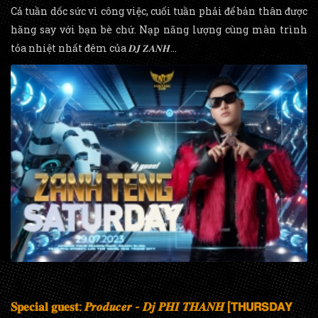
Cả tuần dốc sức vì công việc, cuối tuần phải để bản thân được
hăng say với bạn bè chứ. Nạp năng lượng cùng màn trình
tỏa nhiệt nhất đêm của 𝑫𝑱 𝒁𝑨𝑵𝑯...
𝐒𝐩𝐞𝐜𝐢𝐚𝐥 𝐠𝐮𝐞𝐬𝐭: 𝑷𝒓𝒐𝒅𝒖𝒄𝒆𝒓 - 𝑫𝒋 𝑷𝑯𝑰 𝑻𝑯𝑨𝑵𝑯 [𝗧𝗛𝗨𝗥𝗦𝗗𝗔𝗬