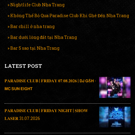
» Nightlife Club Nha Trang
» Không Thể Bỏ Qua Paradise Club Khi Ghé Đến Nha Trang
» Bar chill ở nha trang
» Bar dưới lòng đất tại Nha Trang
» Bar 5 sao tại Nha Trang
LATEST POST
𝐏𝐀𝐑𝐀𝐃𝐈𝐒𝐄 𝐂𝐋𝐔𝐁 | 𝐅𝐑𝐈𝐃𝐀𝐘 𝟎𝟕.𝟎𝟖.𝟐𝟎𝟐𝟔 | 𝗗𝗝 𝗚&𝗛 -
𝗠𝗖 𝗦𝗨𝗡 𝗘𝗜𝗚𝗛𝗧
𝐏𝐀𝐑𝐀𝐃𝐈𝐒𝐄 𝐂𝐋𝐔𝐁 | 𝐅𝐑𝐈𝐃𝐀𝐘 𝐍𝐈𝐆𝐇𝐓 | 𝐒𝐇𝐎𝐖
𝐋𝐀𝐒𝐄𝐑 31.07.2026