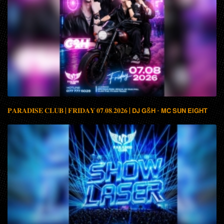
𝐏𝐀𝐑𝐀𝐃𝐈𝐒𝐄 𝐂𝐋𝐔𝐁 | 𝐅𝐑𝐈𝐃𝐀𝐘 𝟎𝟕.𝟎𝟖.𝟐𝟎𝟐𝟔 | 𝗗𝗝 𝗚&𝗛 - 𝗠𝗖 𝗦𝗨𝗡 𝗘𝗜𝗚𝗛𝗧