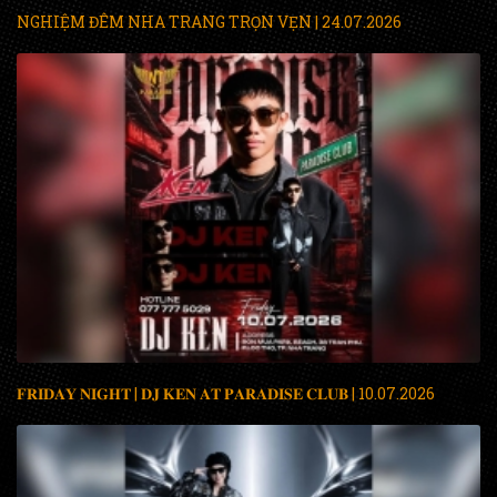
NGHIỆM ĐÊM NHA TRANG TRỌN VẸN | 24.07.2026
𝐅𝐑𝐈𝐃𝐀𝐘 𝐍𝐈𝐆𝐇𝐓 | 𝐃𝐉 𝐊𝐄𝐍 𝐀𝐓 𝐏𝐀𝐑𝐀𝐃𝐈𝐒𝐄 𝐂𝐋𝐔𝐁 | 10.07.2026