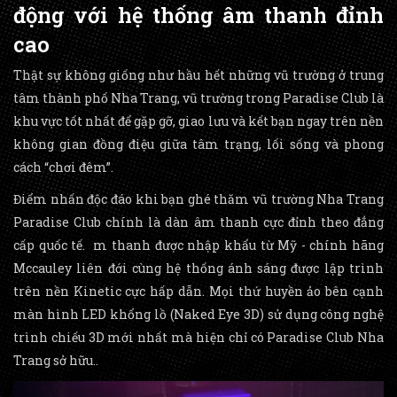
động với hệ thống âm thanh đỉnh
cao
Thật sự không giống như hầu hết những vũ trường ở trung
tâm thành phố Nha Trang, vũ trường trong Paradise Club là
khu vực tốt nhất để gặp gỡ, giao lưu và kết bạn ngay trên nền
không gian đồng điệu giữa tâm trạng, lối sống và phong
cách “chơi đêm”.
Điểm nhấn độc đáo khi bạn ghé thăm vũ trường Nha Trang
Paradise Club chính là dàn âm thanh cực đỉnh theo đẳng
cấp quốc tế. m thanh được nhập khẩu từ Mỹ - chính hãng
Mccauley liên đới cùng hệ thống ánh sáng được lập trình
trên nền Kinetic cực hấp dẫn. Mọi thứ huyền ảo bên cạnh
màn hình LED khổng lồ (Naked Eye 3D) sử dụng công nghệ
trình chiếu 3D mới nhất mà hiện chỉ có Paradise Club Nha
Trang sở hữu..