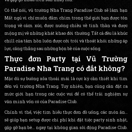
Có thể nói, vũ trường Nha Trang Paradise Club sẽ làm bạn
Mất ngủ vì chỉ muốn đắm chìm trong thế giới bạn được tôn
trọng về cảm xúc, được nuông chiều về tinh thần và được
mộng mị về những khát khao đời thường. Tất cả đều là khúc
chill của tâm hồn luôn được cởi trói và thoát khỏi những áp
lực, căng thẳng sau những bộn bề của cuộc sống.
Thực đơn Party tại Vũ Trường
Paradise Nha Trang có đắt không?
Mặc dù sự buông xõa thoải mái là cực kỳ cần thiết khi tìm
đến vũ trường Nha Trang. Tuy nhiên, bạn cũng cần đặt ra
mức giới hạn trong các cuộc vui để có thể trải nghiệm sự
văn minh vốn có của Paradise Club.
Chính vì thế, việc tìm hiểu thực đơn đồ uống, các món ăn…
sẽ giúp bạn setup được chi phí khi đặt tiệc party sinh nhật,
gặp gỡ bạn bè… ngay tại không gian sôi động Paradise Club.