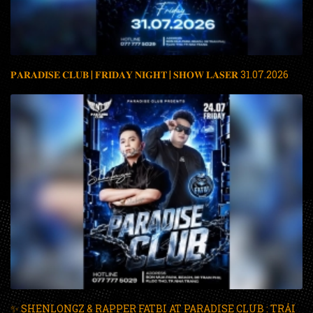
𝐏𝐀𝐑𝐀𝐃𝐈𝐒𝐄 𝐂𝐋𝐔𝐁 | 𝐅𝐑𝐈𝐃𝐀𝐘 𝐍𝐈𝐆𝐇𝐓 | 𝐒𝐇𝐎𝐖 𝐋𝐀𝐒𝐄𝐑 31.07.2026
✨ SHENLONGZ & RAPPER FATBI AT PARADISE CLUB : TRẢI