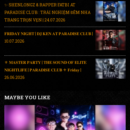
✨ SHENLONGZ & RAPPER FATBI AT
PARADISE CLUB : TRẢI NGHIỆM ĐÊM NHA
TRANG TRỌN VẸN | 24.07.2026
𝐅𝐑𝐈𝐃𝐀𝐘 𝐍𝐈𝐆𝐇𝐓 | 𝐃𝐉 𝐊𝐄𝐍 𝐀𝐓 𝐏𝐀𝐑𝐀𝐃𝐈𝐒𝐄 𝐂𝐋𝐔𝐁 |
10.07.2026
⚜️ 𝐌𝐀𝐒𝐓𝐄𝐑 𝐏𝐀𝐑𝐓𝐘 | 𝐓𝐇𝐄 𝐒𝐎𝐔𝐍𝐃 𝐎𝐅 𝐄𝐋𝐈𝐓𝐄
𝐍𝐈𝐆𝐇𝐓𝐋𝐈𝐅𝐄 | 𝐏𝐀𝐑𝐀𝐃𝐈𝐒𝐄 𝐂𝐋𝐔𝐁 ⚜️ 𝐅𝐫𝐢𝐝𝐚𝐲 |
26.06.2026
MAYBE YOU LIKE