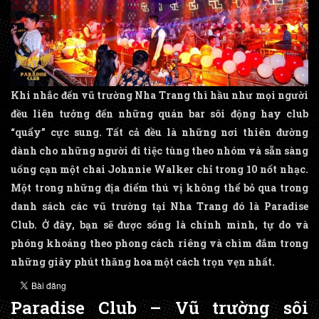
Khi nhắc đến vũ trường Nha Trang thì hầu như mọi người
đều liên tưởng đến những quán bar sôi động hay club
“quẩy” cực sung. Tất cả đều là những nơi thiên đường
dành cho những người đi tiệc tùng theo nhóm và sẵn sàng
uống cạn một chai Johnnie Walker chỉ trong 10 nốt nhạc.
Một trong những địa điểm thú vị không thể bỏ qua trong
danh sách các vũ trường tại Nha Trang đó là Paradise
Club. Ở đây, bạn sẽ được sống là chính mình, tự do và
phóng khoáng theo phong cách riêng và chìm đắm trong
những giây phút thăng hoa một cách trọn vẹn nhất.
Paradise Club – Vũ trường sôi