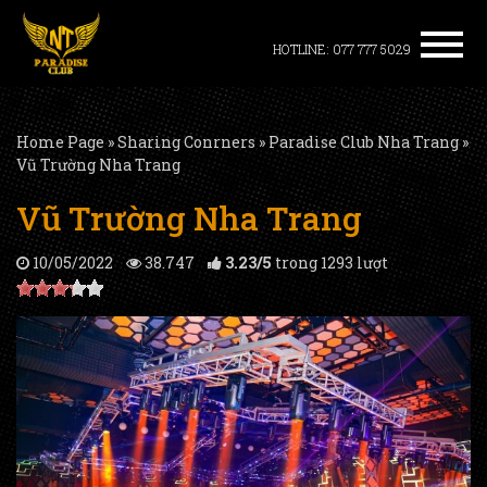
HOTLINE: 077 777 5029
Home Page
»
Sharing Conrners
»
Paradise Club Nha Trang
»
Vũ Trường Nha Trang
Vũ Trường Nha Trang
10/05/2022
38.747
3.23
/
5
trong
1293
lượt