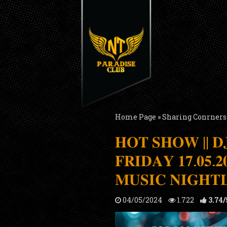
Home Page
»
Sharing Conrners
𝐇𝐎𝐓 𝐒𝐇𝐎𝐖 || 𝐃
𝐅𝐑𝐈𝐃𝐀𝐘 𝟏𝟕.𝟎𝟓.
𝐌𝐔𝐒𝐈𝐂 𝐍𝐈𝐆𝐇𝐓𝐋
04/05/2024
1.722
3.74
/