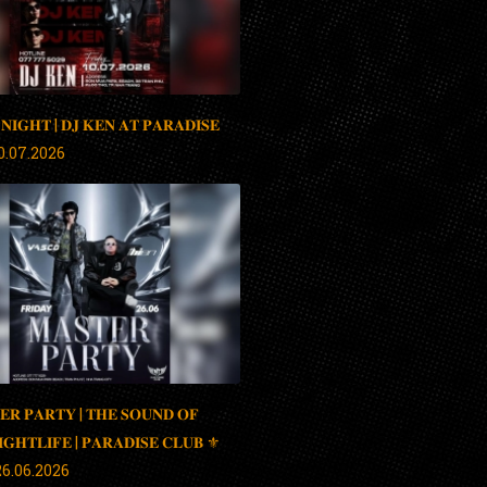
 𝐍𝐈𝐆𝐇𝐓 | 𝐃𝐉 𝐊𝐄𝐍 𝐀𝐓 𝐏𝐀𝐑𝐀𝐃𝐈𝐒𝐄
 10.07.2026
𝐄𝐑 𝐏𝐀𝐑𝐓𝐘 | 𝐓𝐇𝐄 𝐒𝐎𝐔𝐍𝐃 𝐎𝐅
𝐈𝐆𝐇𝐓𝐋𝐈𝐅𝐄 | 𝐏𝐀𝐑𝐀𝐃𝐈𝐒𝐄 𝐂𝐋𝐔𝐁 ⚜️
 | 26.06.2026