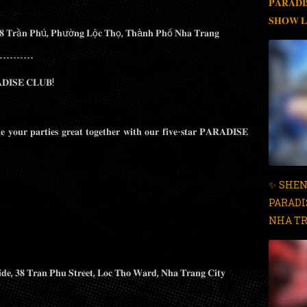
𝐏𝐀𝐑𝐀𝐃𝐈
𝐒𝐇𝐎𝐖 
, 𝟑𝟖 𝐓𝐫ầ𝐧 𝐏𝐡ú, 𝐏𝐡ườ𝐧𝐠 𝐋ộ𝐜 𝐓𝐡ọ, 𝐓𝐡à𝐧𝐡 𝐏𝐡ố 𝐍𝐡𝐚 𝐓𝐫𝐚𝐧𝐠
----------
𝐀𝐃𝐈𝐒𝐄 𝐂𝐋𝐔𝐁!
𝐮𝐫 𝐩𝐚𝐫𝐭𝐢𝐞𝐬 𝐠𝐫𝐞𝐚𝐭 𝐭𝐨𝐠𝐞𝐭𝐡𝐞𝐫 𝐰𝐢𝐭𝐡 𝐨𝐮𝐫 𝐟𝐢𝐯𝐞-𝐬𝐭𝐚𝐫 𝐏𝐀𝐑𝐀𝐃𝐈𝐒𝐄
✨ SHEN
PARADI
NHA TR
𝐢𝐝𝐞, 𝟑𝟖 𝐓𝐫𝐚𝐧 𝐏𝐡𝐮 𝐒𝐭𝐫𝐞𝐞𝐭, 𝐋𝐨𝐜 𝐓𝐡𝐨 𝐖𝐚𝐫𝐝, 𝐍𝐡𝐚 𝐓𝐫𝐚𝐧𝐠 𝐂𝐢𝐭𝐲