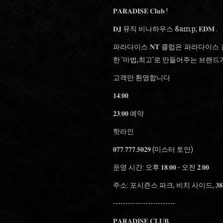
𝐏𝐀𝐑𝐀𝐃𝐈𝐒𝐄 𝐂𝐥𝐮𝐛 !
𝐃𝐉 뮤직 비나하우스 &amp; 𝐄𝐃𝐌 .
파라다이스 𝐍𝐓 클럽은 파라다이스
한 '마법,최고'로 만들어주는 브랜드
고객만 환영합니다
𝟏𝟒:𝟎𝟎
𝟐𝟑:𝟎𝟎 예약
️핫라인
𝟎𝟕𝟕.𝟕𝟕𝟕.𝟓𝟎𝟐𝟗 (미스터 토안)
운영 시간: 오후 𝟏𝟖:𝟎𝟎 - 오전 𝟐:𝟎𝟎
주소: 포시즌스 파크, 비치 사이드, 𝟑𝟖 𝐓𝐫𝐚𝐧 𝐏𝐡𝐮, 
-------------------------
𝐏𝐀𝐑𝐀𝐃𝐈𝐒𝐄 𝐂𝐋𝐔𝐁