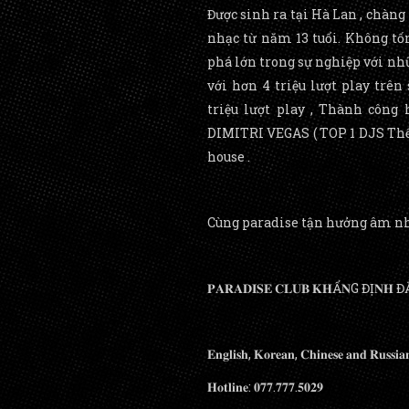
Được sinh ra tại Hà Lan , chàng tra
nhạc từ năm 13 tuổi. Không tốn
phá lớn trong sự nghiệp với nh
với hơn 4 triệu lượt play trên
triệu lượt play , Thành công
DIMITRI VEGAS ( TOP 1 DJS Thế 
house .
Cùng paradise tận hưởng âm nhạc
𝐏𝐀𝐑𝐀𝐃𝐈𝐒𝐄 𝐂𝐋𝐔𝐁 𝐊𝐇Ẩ𝐍G ĐỊ𝐍𝐇 
𝐄𝐧𝐠𝐥𝐢𝐬𝐡, 𝐊𝐨𝐫𝐞𝐚𝐧, 𝐂𝐡𝐢𝐧𝐞𝐬𝐞 𝐚𝐧𝐝 𝐑𝐮𝐬𝐬𝐢𝐚
𝐇𝐨𝐭𝐥𝐢𝐧𝐞: 𝟎𝟕𝟕.𝟕𝟕𝟕.𝟓𝟎𝟐𝟗