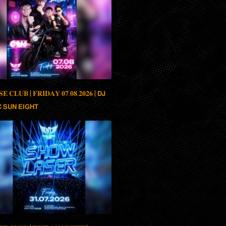
𝐄 𝐂𝐋𝐔𝐁 | 𝐅𝐑𝐈𝐃𝐀𝐘 𝟎𝟕.𝟎𝟖.𝟐𝟎𝟐𝟔 | 𝗗𝗝
 𝗦𝗨𝗡 𝗘𝗜𝗚𝗛𝗧