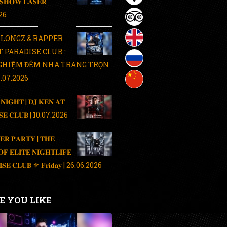
 𝐒𝐇𝐎𝐖 𝐋𝐀𝐒𝐄𝐑
26
LONGZ & RAPPER
T PARADISE CLUB :
GHIỆM ĐÊM NHA TRANG TRỌN
4.07.2026
 𝐍𝐈𝐆𝐇𝐓 | 𝐃𝐉 𝐊𝐄𝐍 𝐀𝐓
𝐒𝐄 𝐂𝐋𝐔𝐁 | 10.07.2026
𝐄𝐑 𝐏𝐀𝐑𝐓𝐘 | 𝐓𝐇𝐄
𝐅 𝐄𝐋𝐈𝐓𝐄 𝐍𝐈𝐆𝐇𝐓𝐋𝐈𝐅𝐄
𝐈𝐒𝐄 𝐂𝐋𝐔𝐁 ⚜️ 𝐅𝐫𝐢𝐝𝐚𝐲 | 26.06.2026
E YOU LIKE