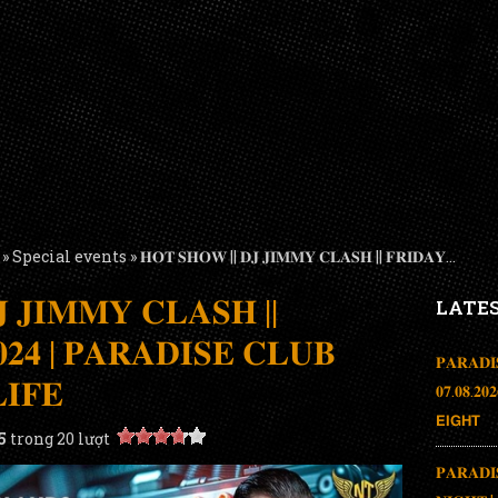
»
Special events
»
𝐇𝐎𝐓 𝐒𝐇𝐎𝐖 || 𝐃𝐉 𝐉𝐈𝐌𝐌𝐘 𝐂𝐋𝐀𝐒𝐇 || 𝐅𝐑𝐈𝐃𝐀𝐘...
 𝐉𝐈𝐌𝐌𝐘 𝐂𝐋𝐀𝐒𝐇 ||
LATE
𝟎𝟐𝟒 | 𝐏𝐀𝐑𝐀𝐃𝐈𝐒𝐄 𝐂𝐋𝐔𝐁
𝐏𝐀𝐑𝐀𝐃𝐈
𝐈𝐅𝐄
𝟎𝟕.𝟎𝟖.𝟐
𝗘𝗜𝗚𝗛𝗧
5
trong
20
lượt
𝐏𝐀𝐑𝐀𝐃𝐈