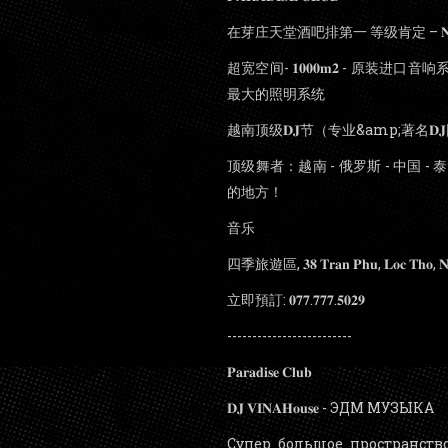
在芽庄天堂酒吧排第一 等级肯定 – 𝐍𝐢𝐠
超宽空间- 𝟏𝟎𝟎𝟎𝐦𝟐 - 原装进口音响系统 
最大的照明系统
越南顶级𝐃𝐉节（专业&amp;著名
顶级舞者：越南 - 俄罗斯 - 中国 - 泰国
的地方！
音乐
四季旅遊區, 𝟑𝟖 𝐓𝐫𝐚𝐧 𝐏𝐡𝐮, 𝐋𝐨𝐜 𝐓𝐡𝐨, 𝐍𝐡
立即預訂: 𝟎𝟕𝟕.𝟕𝟕𝟕.𝟓𝟎𝟐𝟗
-------------------------
𝐏𝐚𝐫𝐚𝐝𝐢𝐬𝐞 𝐂𝐥𝐮𝐛
𝐃𝐉 𝐕𝐈𝐍𝐀𝐇𝐨𝐮𝐬𝐞 - ЭДМ МУЗЫКА
Супер большое пространство 