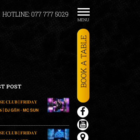
HOTLINE: 077 777 5029
MENU
BOOK A TABLE
ST POST
𝐒𝐄 𝐂𝐋𝐔𝐁 | 𝐅𝐑𝐈𝐃𝐀𝐘
𝟐𝟔 | 𝗗𝗝 𝗚&𝗛 - 𝗠𝗖 𝗦𝗨𝗡
𝐒𝐄 𝐂𝐋𝐔𝐁 | 𝐅𝐑𝐈𝐃𝐀𝐘