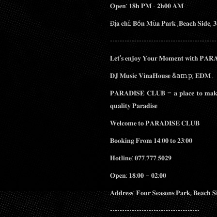
𝐎𝐩𝐞𝐧: 𝟏𝟖𝐡 𝐏𝐌 - 𝟐𝐡𝟎𝟎 𝐀𝐌
Đị𝐚 𝐜𝐡ỉ: 𝐁ố𝐧 𝐌ù𝐚 𝐏𝐚𝐫𝐤 ,𝐁𝐞𝐚𝐜𝐡 𝐒𝐢𝐝𝐞
--------------------------------------------
𝐋𝐞𝐭’𝐬 𝐞𝐧𝐣𝐨𝐲 𝐘𝐨𝐮𝐫 𝐌𝐨𝐦𝐞𝐧𝐭 𝐰𝐢𝐭𝐡 𝐏𝐀
𝐃𝐉 𝐌𝐮𝐬𝐢𝐜 𝐕𝐢𝐧𝐚𝐇𝐨𝐮𝐬𝐞 &amp; 𝐄𝐃𝐌 .
𝐏𝐀𝐑𝐀𝐃𝐈𝐒𝐄 𝐂𝐋𝐔𝐁 – 𝐚 𝐩𝐥𝐚𝐜𝐞 𝐭𝐨 𝐦𝐚𝐤𝐞 𝐲
𝐪𝐮𝐚𝐥𝐢𝐭𝐲 𝐏𝐚𝐫𝐚𝐝𝐢𝐬𝐞
𝐖𝐞𝐥𝐜𝐨𝐦𝐞 𝐭𝐨 𝐏𝐀𝐑𝐀𝐃𝐈𝐒𝐄 𝐂𝐋𝐔𝐁
𝐁𝐨𝐨𝐤𝐢𝐧𝐠 𝐅𝐫𝐨𝐦 𝟏𝟒:𝟎𝟎 𝐭𝐨 𝟐𝟑:𝟎𝟎
𝐇𝐨𝐭𝐥𝐢𝐧𝐞: 𝟎𝟕𝟕.𝟕𝟕𝟕.𝟓𝟎𝟐𝟗
𝐎𝐩𝐞𝐧: 𝟏𝟖:𝟎𝟎 – 𝟎𝟐:𝟎𝟎
𝐀𝐝𝐝𝐫𝐞𝐬𝐬: 𝐅𝐨𝐮𝐫 𝐒𝐞𝐚𝐬𝐨𝐧𝐬 𝐏𝐚𝐫𝐤, 𝐁𝐞𝐚𝐜𝐡 
-------------------------------------