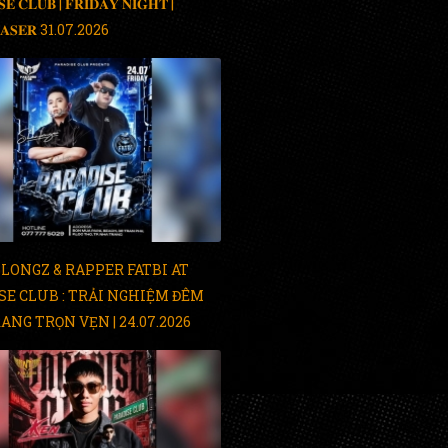
𝐒𝐄 𝐂𝐋𝐔𝐁 | 𝐅𝐑𝐈𝐃𝐀𝐘 𝐍𝐈𝐆𝐇𝐓 |
𝐀𝐒𝐄𝐑 31.07.2026
LONGZ & RAPPER FATBI AT
SE CLUB : TRẢI NGHIỆM ĐÊM
ANG TRỌN VẸN | 24.07.2026