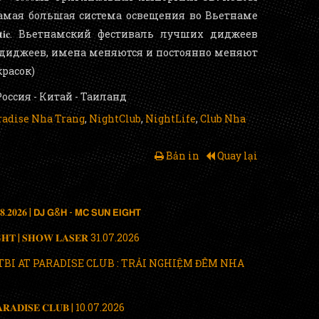
США Самая большая система освещения во Вьетнаме
𝐞𝐭𝐢𝐜. Вьетнамский фестиваль лучших диджеев
 диджеев, имена меняются и постоянно меняют
расок)
оссия - Китай - Таиланд
radise Nha Trang
,
NightClub
,
NightLife
,
Club Nha
Bản in
Quay lại
.𝟐𝟎𝟐𝟔 | 𝗗𝗝 𝗚&𝗛 - 𝗠𝗖 𝗦𝗨𝗡 𝗘𝗜𝗚𝗛𝗧
𝐈𝐆𝐇𝐓 | 𝐒𝐇𝐎𝐖 𝐋𝐀𝐒𝐄𝐑 31.07.2026
TBI AT PARADISE CLUB : TRẢI NGHIỆM ĐÊM NHA
𝐏𝐀𝐑𝐀𝐃𝐈𝐒𝐄 𝐂𝐋𝐔𝐁 | 10.07.2026