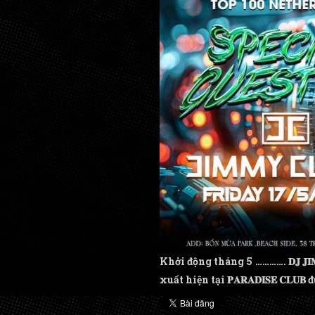
Khởi động tháng 5 …………. 𝐃𝐉 𝐉𝐈
xuất hiện tại 𝐏𝐀𝐑𝐀𝐃𝐈𝐒𝐄 𝐂𝐋