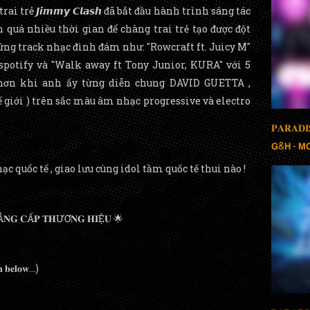
i trẻ 𝙅𝙞𝙢𝙢𝙮 𝘾𝙡𝙖𝙨𝙝 đã bắt đầu hành trình sáng tác
 quá nhiều thời gian để chàng trai trẻ tạo được đột
ững track nhạc đình đám như: "Rowcraft ft. Juicy M"
 spotify và "Walk away ft Tony Junior, KURA" với 5
 hơn khi anh ấy từng diễn chung DAVID GUETTA ,
giới ) trên sắc màu âm nhạc progressive và electro
𝐏𝐀𝐑𝐀𝐃𝐈
𝗚&𝗛 - 𝗠𝗖
 quốc tế , giao lưu cùng idol tầm quốc tế thui nào !
ĐẲ𝐍𝐆 𝐂Ấ𝐏 𝐓𝐇ƯƠ𝐍𝐆 𝐇𝐈Ệ𝐔 🌟
𝐧 𝐛𝐞𝐥𝐨𝐰...)