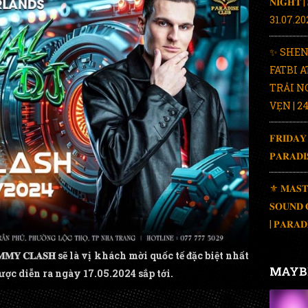
𝐍𝐈𝐆𝐇𝐓 |
31.07.20
✨ SHEN
FATBI A
TRẢI N
VẸN | 2
𝐅𝐑𝐈𝐃𝐀𝐘
𝐏𝐀𝐑𝐀𝐃
⚜️ 𝐌𝐀𝐒𝐓
𝐒𝐎𝐔𝐍𝐃 
| 𝐏𝐀𝐑𝐀𝐃
𝐌𝐘 𝐂𝐋𝐀𝐒𝐇 sẽ là vị khách mời quốc tế đặc biệt nhất
MAYB
𝐔𝐁 được diễn ra ngày 17.05.2024 sắp tới.