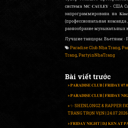
система 𝐌𝐂 𝐂𝐀𝐔𝐋𝐄𝐘 - 
запрограммирована на 𝐊𝐢𝐧
(профессиональная команда
разнообразие музыкальных к
Лучшие танцоры: Вьетнам - Р
Paradise Club Nha Trang
,
Pa
Trang
,
PartyinNhaTrang
Bài viết trước
» 𝐏𝐀𝐑𝐀𝐃𝐈𝐒𝐄 𝐂𝐋𝐔𝐁 | 𝐅𝐑𝐈𝐃𝐀𝐘 𝟎𝟕.𝟎
» 𝐏𝐀𝐑𝐀𝐃𝐈𝐒𝐄 𝐂𝐋𝐔𝐁 | 𝐅𝐑𝐈𝐃𝐀𝐘 
» ✨ SHENLONGZ & RAPPER FA
TRANG TRỌN VẸN | 24.07.2026
» 𝐅𝐑𝐈𝐃𝐀𝐘 𝐍𝐈𝐆𝐇𝐓 | 𝐃𝐉 𝐊𝐄𝐍 𝐀𝐓 