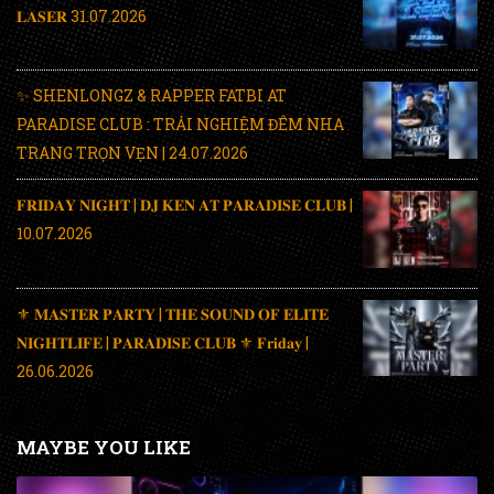
𝐋𝐀𝐒𝐄𝐑 31.07.2026
✨ SHENLONGZ & RAPPER FATBI AT
PARADISE CLUB : TRẢI NGHIỆM ĐÊM NHA
TRANG TRỌN VẸN | 24.07.2026
𝐅𝐑𝐈𝐃𝐀𝐘 𝐍𝐈𝐆𝐇𝐓 | 𝐃𝐉 𝐊𝐄𝐍 𝐀𝐓 𝐏𝐀𝐑𝐀𝐃𝐈𝐒𝐄 𝐂𝐋𝐔𝐁 |
10.07.2026
⚜️ 𝐌𝐀𝐒𝐓𝐄𝐑 𝐏𝐀𝐑𝐓𝐘 | 𝐓𝐇𝐄 𝐒𝐎𝐔𝐍𝐃 𝐎𝐅 𝐄𝐋𝐈𝐓𝐄
𝐍𝐈𝐆𝐇𝐓𝐋𝐈𝐅𝐄 | 𝐏𝐀𝐑𝐀𝐃𝐈𝐒𝐄 𝐂𝐋𝐔𝐁 ⚜️ 𝐅𝐫𝐢𝐝𝐚𝐲 |
26.06.2026
MAYBE YOU LIKE