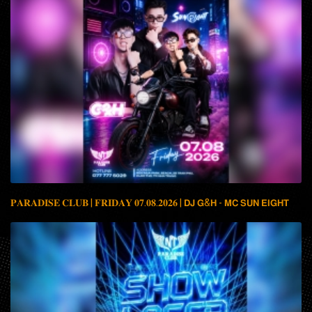
𝐏𝐀𝐑𝐀𝐃𝐈𝐒𝐄 𝐂𝐋𝐔𝐁 | 𝐅𝐑𝐈𝐃𝐀𝐘 𝟎𝟕.𝟎𝟖.𝟐𝟎𝟐𝟔 | 𝗗𝗝 𝗚&𝗛 - 𝗠𝗖 𝗦𝗨𝗡 𝗘𝗜𝗚𝗛𝗧