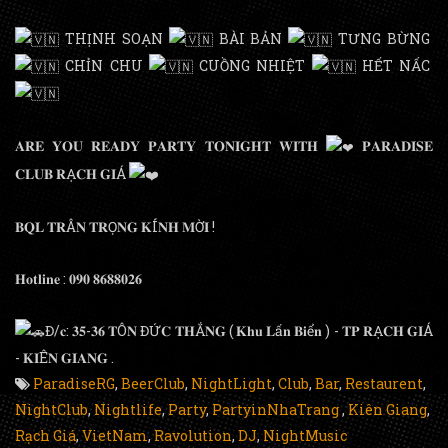
THỊNH SOẠN
BÀI BẢN
TƯNG BỪNG
CHỈN CHU
CUỒNG NHIỆT
HẾT NẤC
𝐀𝐑𝐄 𝐘𝐎𝐔 𝐑𝐄𝐀𝐃𝐘 𝐏𝐀𝐑𝐓𝐘 𝐓𝐎𝐍𝐈𝐆𝐇𝐓 𝐖𝐈𝐓𝐇
𝐏𝐀𝐑𝐀𝐃𝐈𝐒𝐄
𝐂𝐋𝐔𝐁 𝐑Ạ𝐂𝐇 𝐆𝐈Á
𝐁𝐐𝐋 𝐓𝐑Â𝐍 𝐓𝐑Ọ𝐍𝐆 𝐊Í𝐍𝐇 𝐌Ờ𝐈 !
𝐇𝐨𝐭𝐥𝐢𝐧𝐞 : 𝟎𝟗𝟎 𝟖𝟔𝟖𝟖𝟎𝟐𝟔
Đ/𝐜: 𝟑𝟓-𝟑𝟔 𝐓Ô𝐍 ĐỨ𝐂 𝐓𝐇Ắ𝐍𝐆 ( 𝐊𝐡𝐮 𝐋ấ𝐧 𝐁𝐢ể𝐧 ) - 𝐓𝐏 𝐑Ạ𝐂𝐇 𝐆𝐈Á
- 𝐊𝐈Ê𝐍 𝐆𝐈𝐀𝐍𝐆 .
ParadiseRG
,
BeerClub
,
NightLight
,
Club
,
Bar
,
Restaurent
,
NightClub
,
Nightlife
,
Party
,
PartyinNhaTrang
,
Kiên Giang
,
Rạch Giá
,
VietNam
,
Ravolution
,
DJ
,
NightMusic