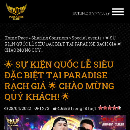
HOTLINE: 077 777 5029
Home Page
»
Sharing Conrners
»
Special events
»
🌟 SỰ
KIỆN QUỐC LỄ SIÊU ĐẶC BIỆT TẠI PARADISE RẠCH GIÁ 🌟
CHÀO MỪNG QUÝ...
🌟 SỰ KIỆN QUỐC LỄ SIÊU
ĐẶC BIỆT TẠI PARADISE
RẠCH GIÁ 🌟 CHÀO MỪNG
QUÝ KHÁCH! 🌟
28/04/2022
1.273
4.65
/
5
trong
18
lượt