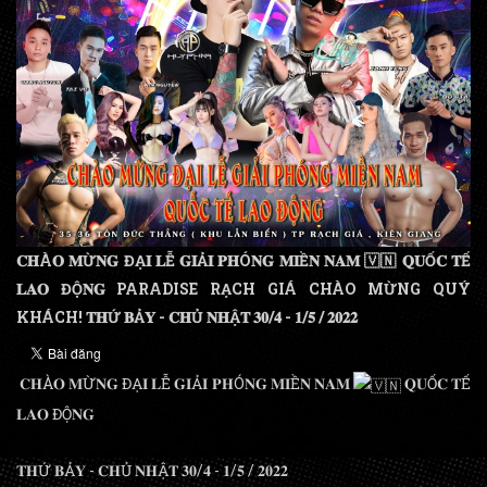
𝐂𝐇À𝐎 𝐌Ừ𝐍𝐆 ĐẠ𝐈 𝐋Ễ 𝐆𝐈Ả𝐈 𝐏𝐇Ó𝐍𝐆 𝐌𝐈Ề𝐍 𝐍𝐀𝐌 🇻🇳 𝐐𝐔Ố𝐂 𝐓Ế
𝐋𝐀𝐎 ĐỘ𝐍𝐆 PARADISE RẠCH GIÁ CHÀO MỪNG QUÝ
KHÁCH! 𝐓𝐇Ứ 𝐁Ả𝐘 - 𝐂𝐇Ủ 𝐍𝐇Ậ𝐓 𝟑𝟎/𝟒 - 𝟏/𝟓 / 𝟐𝟎𝟐𝟐
𝐂𝐇À𝐎 𝐌Ừ𝐍𝐆 ĐẠ𝐈 𝐋Ễ 𝐆𝐈Ả𝐈 𝐏𝐇Ó𝐍𝐆 𝐌𝐈Ề𝐍 𝐍𝐀𝐌
𝐐𝐔Ố𝐂 𝐓Ế
𝐋𝐀𝐎 ĐỘ𝐍𝐆
𝐓𝐇Ứ 𝐁Ả𝐘 - 𝐂𝐇Ủ 𝐍𝐇Ậ𝐓 𝟑𝟎/𝟒 - 𝟏/𝟓 / 𝟐𝟎𝟐𝟐