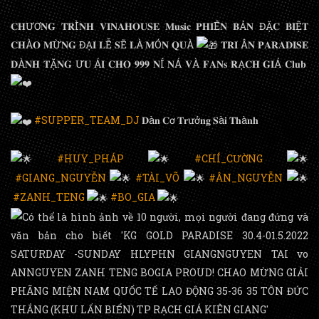
𝐂𝐇ƯƠ𝐍𝐆 𝐓𝐑Ì𝐍𝐇 𝐕𝐈𝐍𝐀𝐇𝐎𝐔𝐒𝐄 𝐌𝐮𝐬𝐢𝐜 𝐏𝐇𝐈Ê𝐍 𝐁Ả𝐍 ĐẶ𝐂 𝐁𝐈Ệ𝐓
𝐂𝐇À𝐎 𝐌Ừ𝐍𝐆 ĐẠ𝐈 𝐋Ễ 𝐒Ẽ 𝐋À 𝐌Ó𝐍 𝐐𝐔À
𝐓𝐑𝐈 Â𝐍 𝐏𝐀𝐑𝐀𝐃𝐈𝐒𝐄
𝐃À𝐍𝐇 𝐓Ặ𝐍𝐆 Ư𝐔 Á𝐈 𝐂𝐇𝐎 𝟗𝟗𝟗 𝐍Í 𝐍Á 𝐕À 𝐅𝐀𝐍𝐬 𝐑Ạ𝐂𝐇 𝐆𝐈Á 𝐂𝐥𝐮𝐛
#SUPPER_TEAM_DJ
𝐃à𝐧 𝐂ơ 𝐓𝐫ưở𝐧𝐠 𝐒à𝐢 𝐓𝐡à𝐧𝐡
#HUY_PHÁP
#CHÍ_CƯỜNG
#GIANG_NGUYỄN
#TÀI_VÕ
#ÂN_NGUYỄN
#ZANH_TENG
#BO_GIA