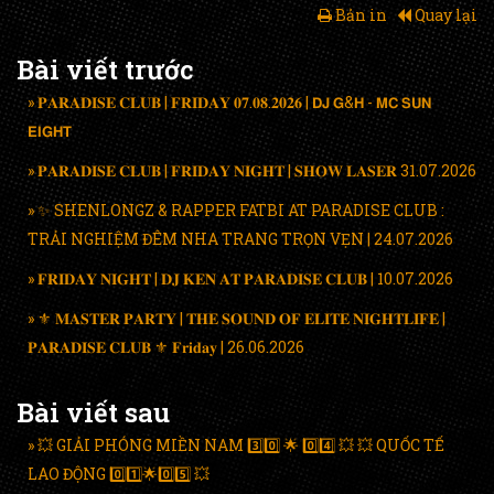
Bản in
Quay lại
Bài viết trước
» 𝐏𝐀𝐑𝐀𝐃𝐈𝐒𝐄 𝐂𝐋𝐔𝐁 | 𝐅𝐑𝐈𝐃𝐀𝐘 𝟎𝟕.𝟎𝟖.𝟐𝟎𝟐𝟔 | 𝗗𝗝 𝗚&𝗛 - 𝗠𝗖 𝗦𝗨𝗡
𝗘𝗜𝗚𝗛𝗧
» 𝐏𝐀𝐑𝐀𝐃𝐈𝐒𝐄 𝐂𝐋𝐔𝐁 | 𝐅𝐑𝐈𝐃𝐀𝐘 𝐍𝐈𝐆𝐇𝐓 | 𝐒𝐇𝐎𝐖 𝐋𝐀𝐒𝐄𝐑 31.07.2026
» ✨ SHENLONGZ & RAPPER FATBI AT PARADISE CLUB :
TRẢI NGHIỆM ĐÊM NHA TRANG TRỌN VẸN | 24.07.2026
» 𝐅𝐑𝐈𝐃𝐀𝐘 𝐍𝐈𝐆𝐇𝐓 | 𝐃𝐉 𝐊𝐄𝐍 𝐀𝐓 𝐏𝐀𝐑𝐀𝐃𝐈𝐒𝐄 𝐂𝐋𝐔𝐁 | 10.07.2026
» ⚜️ 𝐌𝐀𝐒𝐓𝐄𝐑 𝐏𝐀𝐑𝐓𝐘 | 𝐓𝐇𝐄 𝐒𝐎𝐔𝐍𝐃 𝐎𝐅 𝐄𝐋𝐈𝐓𝐄 𝐍𝐈𝐆𝐇𝐓𝐋𝐈𝐅𝐄 |
𝐏𝐀𝐑𝐀𝐃𝐈𝐒𝐄 𝐂𝐋𝐔𝐁 ⚜️ 𝐅𝐫𝐢𝐝𝐚𝐲 | 26.06.2026
Bài viết sau
» 💥 GIẢI PHÓNG MIỀN NAM 3️⃣0️⃣ 🌟 0️⃣4️⃣ 💥 💥 QUỐC TẾ
LAO ĐỘNG 0️⃣1️⃣🌟0️⃣5️⃣ 💥