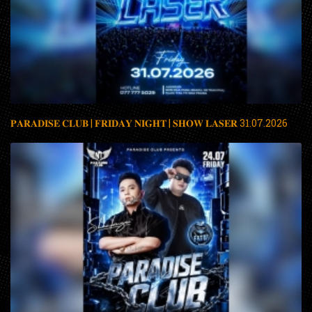
𝐏𝐀𝐑𝐀𝐃𝐈𝐒𝐄 𝐂𝐋𝐔𝐁 | 𝐅𝐑𝐈𝐃𝐀𝐘 𝐍𝐈𝐆𝐇𝐓 | 𝐒𝐇𝐎𝐖 𝐋𝐀𝐒𝐄𝐑 31.07.2026