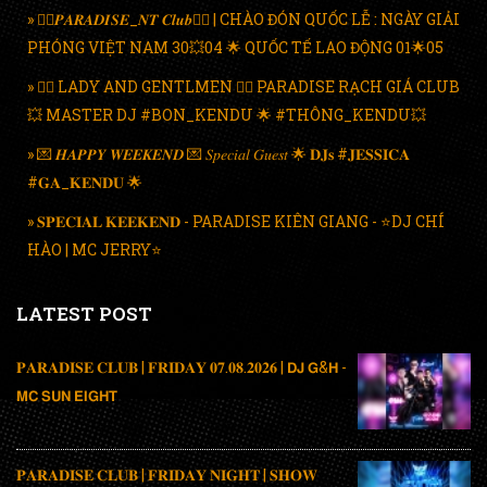
» ❤️‍🔥𝑷𝑨𝑹𝑨𝑫𝑰𝑺𝑬_𝑵𝑻 𝑪𝒍𝒖𝒃❤️‍🔥 | CHÀO ĐÓN QUỐC LỄ : NGÀY GIẢI
PHÓNG VIỆT NAM 30💥04 🌟 QUỐC TẾ LAO ĐỘNG 01🌟05
» ❤️‍🔥 LADY AND GENTLMEN ❤️‍🔥 PARADISE RẠCH GIÁ CLUB
💥 MASTER DJ #BON_KENDU 🌟 #THÔNG_KENDU💥
» 💌 𝑯𝑨𝑷𝑷𝒀 𝑾𝑬𝑬𝑲𝑬𝑵𝑫 💌 𝑆𝑝𝑒𝑐𝑖𝑎𝑙 𝐺𝑢𝑒𝑠𝑡 🌟 𝐃𝐉𝐬 #𝐉𝐄𝐒𝐒𝐈𝐂𝐀
#𝐆𝐀_𝐊𝐄𝐍𝐃𝐔 🌟
» 𝐒𝐏𝐄𝐂𝐈𝐀𝐋 𝐊𝐄𝐄𝐊𝐄𝐍𝐃 - PARADISE KIÊN GIANG - ⭐️DJ CHÍ
HÀO | MC JERRY⭐️
LATEST POST
𝐏𝐀𝐑𝐀𝐃𝐈𝐒𝐄 𝐂𝐋𝐔𝐁 | 𝐅𝐑𝐈𝐃𝐀𝐘 𝟎𝟕.𝟎𝟖.𝟐𝟎𝟐𝟔 | 𝗗𝗝 𝗚&𝗛 -
𝗠𝗖 𝗦𝗨𝗡 𝗘𝗜𝗚𝗛𝗧
𝐏𝐀𝐑𝐀𝐃𝐈𝐒𝐄 𝐂𝐋𝐔𝐁 | 𝐅𝐑𝐈𝐃𝐀𝐘 𝐍𝐈𝐆𝐇𝐓 | 𝐒𝐇𝐎𝐖