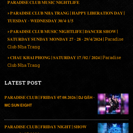
𝐏𝐀𝐑𝐀𝐃𝐈𝐒𝐄 𝐂𝐋𝐔𝐁 𝐌𝐔𝐒𝐈𝐂 𝐍𝐈𝐆𝐇𝐓𝐋𝐈𝐅𝐄
» 𝐏𝐀𝐑𝐀𝐃𝐈𝐒𝐄 𝐂𝐋𝐔𝐁 𝐍𝐇𝐀 𝐓𝐑𝐀𝐍𝐆 | 𝐇𝐀𝐏𝐏𝐘 𝐋𝐈𝐁𝐄𝐑𝐀𝐓𝐈𝐎𝐍 𝐃𝐀𝐘 |
𝐓𝐔𝐄𝐒𝐃𝐀𝐘 - 𝐖𝐄𝐃𝐍𝐄𝐒𝐃𝐀𝐘 𝟑𝟎/𝟒-𝟏/𝟓
» 𝐏𝐀𝐑𝐀𝐃𝐈𝐒𝐄 𝐂𝐋𝐔𝐁 𝐌𝐔𝐒𝐈𝐂 𝐍𝐈𝐆𝐇𝐓𝐋𝐈𝐅𝐄 | 𝐃𝐀𝐍𝐂𝐄𝐑 𝐒𝐇𝐎𝐖 |
𝐒𝐀𝐓𝐔𝐑𝐃𝐀𝐘 𝐒𝐔𝐍𝐃𝐀𝐘 𝐌𝐎𝐍𝐃𝐀𝐘 𝟐𝟕 - 𝟐𝟖 - 𝟐𝟗/𝟒/𝟐𝟎𝟐𝟒 | Paradise
Club Nha Trang
» 𝐂𝐇𝐀𝐔 𝐊𝐇𝐀𝐈 𝐏𝐇𝐎𝐍𝐆 | 𝐒𝐀𝐓𝐔𝐑𝐃𝐀𝐘 𝟏𝟕 /𝟎𝟐 / 𝟐𝟎𝟐𝟒 | Paradise
Club Nha Trang
LATEST POST
𝐏𝐀𝐑𝐀𝐃𝐈𝐒𝐄 𝐂𝐋𝐔𝐁 | 𝐅𝐑𝐈𝐃𝐀𝐘 𝟎𝟕.𝟎𝟖.𝟐𝟎𝟐𝟔 | 𝗗𝗝 𝗚&𝗛 -
𝗠𝗖 𝗦𝗨𝗡 𝗘𝗜𝗚𝗛𝗧
𝐏𝐀𝐑𝐀𝐃𝐈𝐒𝐄 𝐂𝐋𝐔𝐁 | 𝐅𝐑𝐈𝐃𝐀𝐘 𝐍𝐈𝐆𝐇𝐓 | 𝐒𝐇𝐎𝐖