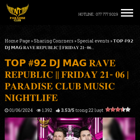
HOTLINE: 077 777 5029
Home Page
»
Sharing Conrners
»
Special events
»
𝗧𝗢𝗣 #𝟵𝟮
𝗗𝗝 𝗠𝗔𝗚 𝐑𝐀𝐕𝐄 𝐑𝐄𝐏𝐔𝐁𝐋𝐈𝐂 || 𝐅𝐑𝐈𝐃𝐀𝐘 𝟐𝟏- 𝟎𝟔...
𝗧𝗢𝗣 #𝟵𝟮 𝗗𝗝 𝗠𝗔𝗚 𝐑𝐀𝐕𝐄
𝐑𝐄𝐏𝐔𝐁𝐋𝐈𝐂 || 𝐅𝐑𝐈𝐃𝐀𝐘 𝟐𝟏- 𝟎𝟔 |
𝐏𝐀𝐑𝐀𝐃𝐈𝐒𝐄 𝐂𝐋𝐔𝐁 𝐌𝐔𝐒𝐈𝐂
𝐍𝐈𝐆𝐇𝐓𝐋𝐈𝐅𝐄
01/06/2024
1.392
3.53
/
5
trong
22
lượt