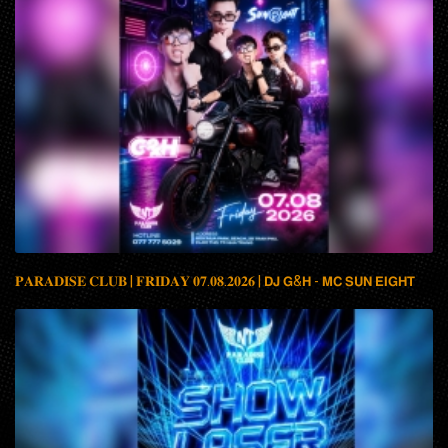
𝐏𝐀𝐑𝐀𝐃𝐈𝐒𝐄 𝐂𝐋𝐔𝐁 | 𝐅𝐑𝐈𝐃𝐀𝐘 𝟎𝟕.𝟎𝟖.𝟐𝟎𝟐𝟔 | 𝗗𝗝 𝗚&𝗛 - 𝗠𝗖 𝗦𝗨𝗡 𝗘𝗜𝗚𝗛𝗧