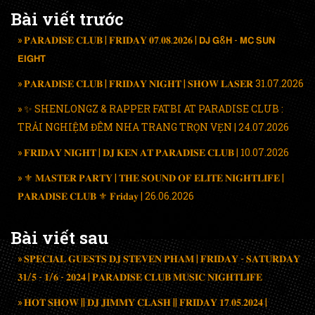
Bài viết trước
» 𝐏𝐀𝐑𝐀𝐃𝐈𝐒𝐄 𝐂𝐋𝐔𝐁 | 𝐅𝐑𝐈𝐃𝐀𝐘 𝟎𝟕.𝟎𝟖.𝟐𝟎𝟐𝟔 | 𝗗𝗝 𝗚&𝗛 - 𝗠𝗖 𝗦𝗨𝗡
𝗘𝗜𝗚𝗛𝗧
» 𝐏𝐀𝐑𝐀𝐃𝐈𝐒𝐄 𝐂𝐋𝐔𝐁 | 𝐅𝐑𝐈𝐃𝐀𝐘 𝐍𝐈𝐆𝐇𝐓 | 𝐒𝐇𝐎𝐖 𝐋𝐀𝐒𝐄𝐑 31.07.2026
» ✨ SHENLONGZ & RAPPER FATBI AT PARADISE CLUB :
TRẢI NGHIỆM ĐÊM NHA TRANG TRỌN VẸN | 24.07.2026
» 𝐅𝐑𝐈𝐃𝐀𝐘 𝐍𝐈𝐆𝐇𝐓 | 𝐃𝐉 𝐊𝐄𝐍 𝐀𝐓 𝐏𝐀𝐑𝐀𝐃𝐈𝐒𝐄 𝐂𝐋𝐔𝐁 | 10.07.2026
» ⚜️ 𝐌𝐀𝐒𝐓𝐄𝐑 𝐏𝐀𝐑𝐓𝐘 | 𝐓𝐇𝐄 𝐒𝐎𝐔𝐍𝐃 𝐎𝐅 𝐄𝐋𝐈𝐓𝐄 𝐍𝐈𝐆𝐇𝐓𝐋𝐈𝐅𝐄 |
𝐏𝐀𝐑𝐀𝐃𝐈𝐒𝐄 𝐂𝐋𝐔𝐁 ⚜️ 𝐅𝐫𝐢𝐝𝐚𝐲 | 26.06.2026
Bài viết sau
» 𝐒𝐏𝐄𝐂𝐈𝐀𝐋 𝐆𝐔𝐄𝐒𝐓𝐒 𝐃𝐉 𝐒𝐓𝐄𝐕𝐄𝐍 𝐏𝐇𝐀𝐌 | 𝐅𝐑𝐈𝐃𝐀𝐘 - 𝐒𝐀𝐓𝐔𝐑𝐃𝐀𝐘
𝟑𝟏/𝟓 - 𝟏/𝟔 - 𝟐𝟎𝟐𝟒 | 𝐏𝐀𝐑𝐀𝐃𝐈𝐒𝐄 𝐂𝐋𝐔𝐁 𝐌𝐔𝐒𝐈𝐂 𝐍𝐈𝐆𝐇𝐓𝐋𝐈𝐅𝐄
» 𝐇𝐎𝐓 𝐒𝐇𝐎𝐖 || 𝐃𝐉 𝐉𝐈𝐌𝐌𝐘 𝐂𝐋𝐀𝐒𝐇 || 𝐅𝐑𝐈𝐃𝐀𝐘 𝟏𝟕.𝟎𝟓.𝟐𝟎𝟐𝟒 |