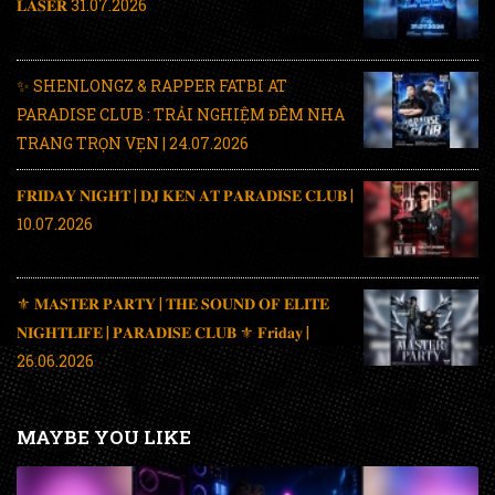
𝐋𝐀𝐒𝐄𝐑 31.07.2026
✨ SHENLONGZ & RAPPER FATBI AT
PARADISE CLUB : TRẢI NGHIỆM ĐÊM NHA
TRANG TRỌN VẸN | 24.07.2026
𝐅𝐑𝐈𝐃𝐀𝐘 𝐍𝐈𝐆𝐇𝐓 | 𝐃𝐉 𝐊𝐄𝐍 𝐀𝐓 𝐏𝐀𝐑𝐀𝐃𝐈𝐒𝐄 𝐂𝐋𝐔𝐁 |
10.07.2026
⚜️ 𝐌𝐀𝐒𝐓𝐄𝐑 𝐏𝐀𝐑𝐓𝐘 | 𝐓𝐇𝐄 𝐒𝐎𝐔𝐍𝐃 𝐎𝐅 𝐄𝐋𝐈𝐓𝐄
𝐍𝐈𝐆𝐇𝐓𝐋𝐈𝐅𝐄 | 𝐏𝐀𝐑𝐀𝐃𝐈𝐒𝐄 𝐂𝐋𝐔𝐁 ⚜️ 𝐅𝐫𝐢𝐝𝐚𝐲 |
26.06.2026
MAYBE YOU LIKE