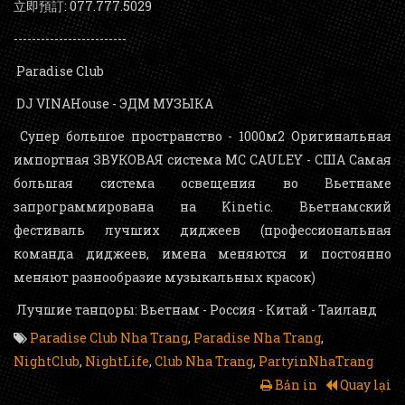
立即預訂: 077.777.5029
-------------------------
Paradise Club
DJ VINAHouse - ЭДМ МУЗЫКА
Супер большое пространство - 1000м2 Оригинальная
импортная ЗВУКОВАЯ система MC CAULEY - США Самая
большая система освещения во Вьетнаме
запрограммирована на Kinetic. Вьетнамский
фестиваль лучших диджеев (профессиональная
команда диджеев, имена меняются и постоянно
меняют разнообразие музыкальных красок)
Лучшие танцоры: Вьетнам - Россия - Китай - Таиланд
Paradise Club Nha Trang
,
Paradise Nha Trang
,
NightClub
,
NightLife
,
Club Nha Trang
,
PartyinNhaTrang
Bản in
Quay lại