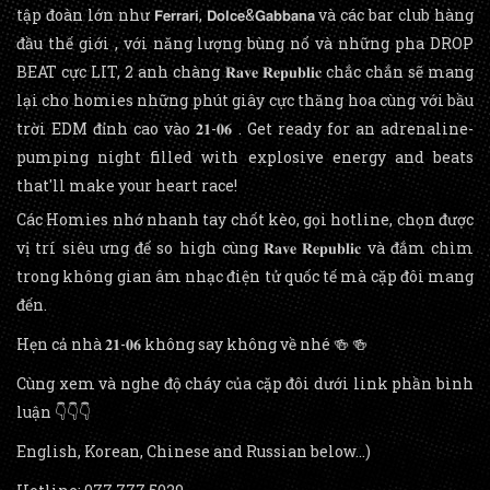
tập đoàn lớn như 𝗙𝗲𝗿𝗿𝗮𝗿𝗶, 𝗗𝗼𝗹𝗰𝗲&𝗚𝗮𝗯𝗯𝗮𝗻𝗮 và các bar club hàng
đầu thế giới , với năng lượng bùng nổ và những pha DROP
BEAT cực LIT, 2 anh chàng 𝐑𝐚𝐯𝐞 𝐑𝐞𝐩𝐮𝐛𝐥𝐢𝐜 chắc chắn sẽ mang
lại cho homies những phút giây cực thăng hoa cùng với bầu
trời EDM đỉnh cao vào 𝟐𝟏-𝟎𝟔 . Get ready for an adrenaline-
pumping night filled with explosive energy and beats
that'll make your heart race!
Các Homies nhớ nhanh tay chốt kèo, gọi hotline, chọn được
vị trí siêu ưng để so high cùng 𝐑𝐚𝐯𝐞 𝐑𝐞𝐩𝐮𝐛𝐥𝐢𝐜 và đắm chìm
trong không gian âm nhạc điện tử quốc tế mà cặp đôi mang
đến.
Hẹn cả nhà 𝟐𝟏-𝟎𝟔 không say không về nhé 🍻 🍻
Cùng xem và nghe độ cháy của cặp đôi dưới link phần bình
luận 👇👇👇
English, Korean, Chinese and Russian below...)