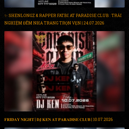
✨ SHENLONGZ & RAPPER FATBI AT PARADISE CLUB : TRẢI
NGHIỆM ĐÊM NHA TRANG TRỌN VẸN | 24.07.2026
𝐅𝐑𝐈𝐃𝐀𝐘 𝐍𝐈𝐆𝐇𝐓 | 𝐃𝐉 𝐊𝐄𝐍 𝐀𝐓 𝐏𝐀𝐑𝐀𝐃𝐈𝐒𝐄 𝐂𝐋𝐔𝐁 | 10.07.2026