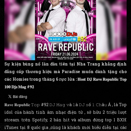
Sự kiện bùng nổ lần đầu tiên tại Nha Trang khẳng định
đẳng cấp thương hiệu mà Paradise muốn dành tặng cho
các Homies trong tháng 6 rực lửa : 𝐇𝐨𝐬𝐭 𝐃𝐉 𝐑𝐚𝐯𝐞 𝐑𝐞𝐩𝐮𝐛𝐥𝐢𝐜 𝐓𝐨𝐩
𝟏𝟎𝟎 𝐃𝐣𝐬 𝐌𝐚𝐠 #𝟗𝟐
𝐑𝐚𝐯𝐞 𝐑𝐞𝐩𝐮𝐛𝐥𝐢𝐜 𝚃𝚘𝚙 #92 𝙳𝙹 𝙼𝚊𝚐 𝚟à 𝚕à 𝙳𝙹 𝚜ố 𝟷 𝙲𝚑â𝚞 Á , là Top
idol của hành tinh âm nhạc điện tử , sở hữu 2 triệu lượt
stream trên Spotify, 2 bản hit và album đứng top 1 BXH
iTunes tại 8 quốc gia ,cũng là khách mời biểu diễn tại các