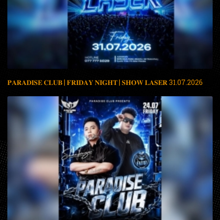
𝐏𝐀𝐑𝐀𝐃𝐈𝐒𝐄 𝐂𝐋𝐔𝐁 | 𝐅𝐑𝐈𝐃𝐀𝐘 𝐍𝐈𝐆𝐇𝐓 | 𝐒𝐇𝐎𝐖 𝐋𝐀𝐒𝐄𝐑 31.07.2026